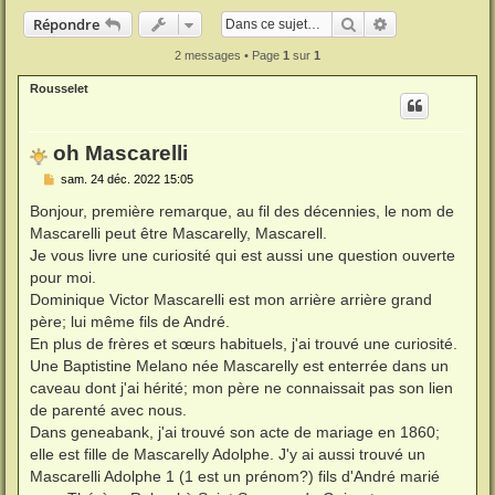
Rechercher
Recherche ava
Répondre
2 messages • Page
1
sur
1
Rousselet
oh Mascarelli
M
sam. 24 déc. 2022 15:05
e
s
Bonjour, première remarque, au fil des décennies, le nom de
s
Mascarelli peut être Mascarelly, Mascarell.
a
g
Je vous livre une curiosité qui est aussi une question ouverte
e
pour moi.
Dominique Victor Mascarelli est mon arrière arrière grand
père; lui même fils de André.
En plus de frères et sœurs habituels, j'ai trouvé une curiosité.
Une Baptistine Melano née Mascarelly est enterrée dans un
caveau dont j'ai hérité; mon père ne connaissait pas son lien
de parenté avec nous.
Dans geneabank, j'ai trouvé son acte de mariage en 1860;
elle est fille de Mascarelly Adolphe. J'y ai aussi trouvé un
Mascarelli Adolphe 1 (1 est un prénom?) fils d'André marié