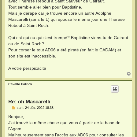
avec Thérèse Reboul à Saint Sauveur de Gairaut.
Tout semble aller bien pour Baptistine.
Mais je dérape car je trouve encore un autre Adolphe
Mascarelli (sans le 1) qui épouse le même jour une Thérèse
Reboul à Saint Roch.
Qui est qui ou qui s'est trompé? Baptistine viens-tu de Gairaut
ou de Saint Roch?
Pour corser le tout AD06 a été piraté (en fait le CADAM) et
son site est inaccessible.
A votre perspicacité
H
a
u
Cavallo Patrick
t
Re: oh Mascarelli
M
sam. 24 déc. 2022 18:38
e
s
Bonjour,
s
J'ai trouvé la même chose que vous à partir de la base de
a
g
l'Agam.
e
Malheureusement sans l'accès aux AD06 pour consulter les