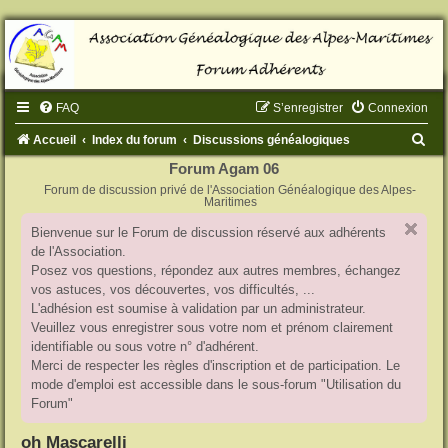
FAQ
S’enregistrer
Connexion
R
Accueil
Index du forum
Discussions généalogiques
e
Forum Agam 06
Forum de discussion privé de l'Association Généalogique des Alpes-
c
Maritimes
h
Bienvenue sur le Forum de discussion réservé aux adhérents
e
de l'Association.
r
Posez vos questions, répondez aux autres membres, échangez
vos astuces, vos découvertes, vos difficultés, ...
c
L'adhésion est soumise à validation par un administrateur.
h
Veuillez vous enregistrer sous votre nom et prénom clairement
identifiable ou sous votre n° d'adhérent.
e
Merci de respecter les règles d'inscription et de participation. Le
r
mode d'emploi est accessible dans le sous-forum "Utilisation du
Forum"
oh Mascarelli