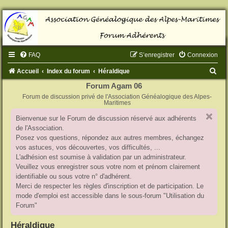
FAQ
S’enregistrer
Connexion
R
Accueil
Index du forum
Héraldique
e
Forum Agam 06
Forum de discussion privé de l'Association Généalogique des Alpes-
c
Maritimes
h
Bienvenue sur le Forum de discussion réservé aux adhérents
e
de l'Association.
r
Posez vos questions, répondez aux autres membres, échangez
vos astuces, vos découvertes, vos difficultés, ...
c
L'adhésion est soumise à validation par un administrateur.
h
Veuillez vous enregistrer sous votre nom et prénom clairement
identifiable ou sous votre n° d'adhérent.
e
Merci de respecter les règles d'inscription et de participation. Le
r
mode d'emploi est accessible dans le sous-forum "Utilisation du
Forum"
Héraldique