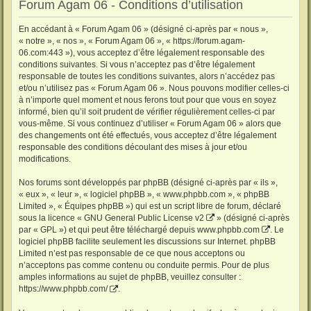
Forum Agam 06 - Conditions d’utilisation
En accédant à « Forum Agam 06 » (désigné ci-après par « nous »,
« notre », « nos », « Forum Agam 06 », « https://forum.agam-
06.com:443 »), vous acceptez d’être légalement responsable des
conditions suivantes. Si vous n’acceptez pas d’être légalement
responsable de toutes les conditions suivantes, alors n’accédez pas
et/ou n’utilisez pas « Forum Agam 06 ». Nous pouvons modifier celles-ci
à n’importe quel moment et nous ferons tout pour que vous en soyez
informé, bien qu’il soit prudent de vérifier régulièrement celles-ci par
vous-même. Si vous continuez d’utiliser « Forum Agam 06 » alors que
des changements ont été effectués, vous acceptez d’être légalement
responsable des conditions découlant des mises à jour et/ou
modifications.
Nos forums sont développés par phpBB (désigné ci-après par « ils »,
« eux », « leur », « logiciel phpBB », « www.phpbb.com », « phpBB
Limited », « Équipes phpBB ») qui est un script libre de forum, déclaré
sous la licence «
GNU General Public License v2
» (désigné ci-après
par « GPL ») et qui peut être téléchargé depuis
www.phpbb.com
. Le
logiciel phpBB facilite seulement les discussions sur Internet. phpBB
Limited n’est pas responsable de ce que nous acceptons ou
n’acceptons pas comme contenu ou conduite permis. Pour de plus
amples informations au sujet de phpBB, veuillez consulter :
https://www.phpbb.com/
.