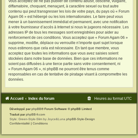
Vous acceptez de ne pas publier de contenu abusif, obscène, vulgaire,
diffamatoire, choquant, menaçant, à caractère sexuel ou tout autre
contenu qui peut transgresser les lois de votre pays, du pays où « Forum
Agam 06 » est hébergé ou les lois internationales. Le faire peut vous
mener à un bannissement immédiat et permanent, avec une notification
à votre fournisseur d’accès à Internet si nous le jugeons nécessaire. Les
adresses IP de tous les messages sont enregistrées pour aider au
renforcement de ces conditions. Vous acceptez que « Forum Agam 06 »
supprime, modifie, déplace ou verrouille n’importe quel sujet lorsque
nous estimons que cela est nécessaire. En tant que membre, vous
acceptez que toutes les informations que vous avez saisies soient
stockées dans notre base de données. Bien que ces informations ne
soient pas diffusées à une tierce partie sans votre consentement, ni
« Forum Agam 06 », ni phpBB ne pourront être tenus comme
responsables en cas de tentative de piratage visant à compromettre les
données.
Accueil
Index du forum
Heures au format
UTC
Développé par
phpBB
® Forum Software © phpBB Limited
Traduit par
phpBB-fr.com
Style: Green-Style-Slim by Joyce&Luna
phpBB-Style-Design
Confidentialité
|
Conditions