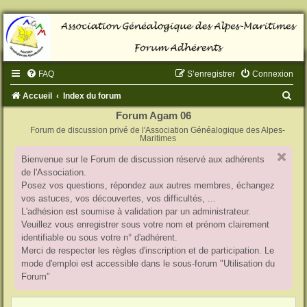
FAQ
S’enregistrer
Connexion
R
Accueil
Index du forum
e
Forum Agam 06
Forum de discussion privé de l'Association Généalogique des Alpes-
c
Maritimes
h
Bienvenue sur le Forum de discussion réservé aux adhérents
e
de l'Association.
r
Posez vos questions, répondez aux autres membres, échangez
vos astuces, vos découvertes, vos difficultés, ...
c
L'adhésion est soumise à validation par un administrateur.
h
Veuillez vous enregistrer sous votre nom et prénom clairement
identifiable ou sous votre n° d'adhérent.
e
Merci de respecter les règles d'inscription et de participation. Le
r
mode d'emploi est accessible dans le sous-forum "Utilisation du
Forum"