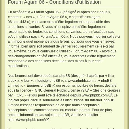
Forum Agam 06 - Conditions d’utilisation
En accédant à « Forum Agam 06 » (désigné ci-après par « nous »,
« notre », « nos », « Forum Agam 06 », « https://forum.agam-
06.com:443 »), vous acceptez d’être légalement responsable des
conditions suivantes. Si vous n’acceptez pas d’être légalement
responsable de toutes les conditions suivantes, alors n’accédez pas
et/ou n’utilisez pas « Forum Agam 06 ». Nous pouvons modifier celles-ci
à n’importe quel moment et nous ferons tout pour que vous en soyez
informé, bien qu’il soit prudent de vérifier régulièrement celles-ci par
vous-même. Si vous continuez d’utiliser « Forum Agam 06 » alors que
des changements ont été effectués, vous acceptez d’être légalement
responsable des conditions découlant des mises à jour et/ou
modifications.
Nos forums sont développés par phpBB (désigné ci-après par « ils »,
« eux », « leur », « logiciel phpBB », « www.phpbb.com », « phpBB
Limited », « Équipes phpBB ») qui est un script libre de forum, déclaré
sous la licence «
GNU General Public License v2
» (désigné ci-après
par « GPL ») et qui peut être téléchargé depuis
www.phpbb.com
. Le
logiciel phpBB facilite seulement les discussions sur Internet. phpBB
Limited n’est pas responsable de ce que nous acceptons ou
n’acceptons pas comme contenu ou conduite permis. Pour de plus
amples informations au sujet de phpBB, veuillez consulter :
https://www.phpbb.com/
.