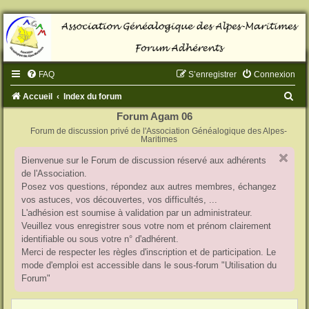
FAQ
S’enregistrer
Connexion
R
Accueil
Index du forum
e
Forum Agam 06
Forum de discussion privé de l'Association Généalogique des Alpes-
c
Maritimes
h
Bienvenue sur le Forum de discussion réservé aux adhérents
e
de l'Association.
r
Posez vos questions, répondez aux autres membres, échangez
vos astuces, vos découvertes, vos difficultés, ...
c
L'adhésion est soumise à validation par un administrateur.
h
Veuillez vous enregistrer sous votre nom et prénom clairement
identifiable ou sous votre n° d'adhérent.
e
Merci de respecter les règles d'inscription et de participation. Le
r
mode d'emploi est accessible dans le sous-forum "Utilisation du
Forum"