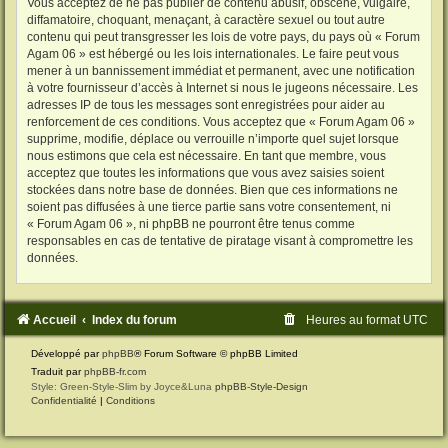
Vous acceptez de ne pas publier de contenu abusif, obscène, vulgaire,
diffamatoire, choquant, menaçant, à caractère sexuel ou tout autre
contenu qui peut transgresser les lois de votre pays, du pays où « Forum
Agam 06 » est hébergé ou les lois internationales. Le faire peut vous
mener à un bannissement immédiat et permanent, avec une notification
à votre fournisseur d’accès à Internet si nous le jugeons nécessaire. Les
adresses IP de tous les messages sont enregistrées pour aider au
renforcement de ces conditions. Vous acceptez que « Forum Agam 06 »
supprime, modifie, déplace ou verrouille n’importe quel sujet lorsque
nous estimons que cela est nécessaire. En tant que membre, vous
acceptez que toutes les informations que vous avez saisies soient
stockées dans notre base de données. Bien que ces informations ne
soient pas diffusées à une tierce partie sans votre consentement, ni
« Forum Agam 06 », ni phpBB ne pourront être tenus comme
responsables en cas de tentative de piratage visant à compromettre les
données.
Accueil
Index du forum
Heures au format
UTC
Développé par
phpBB
® Forum Software © phpBB Limited
Traduit par
phpBB-fr.com
Style: Green-Style-Slim by Joyce&Luna
phpBB-Style-Design
Confidentialité
|
Conditions