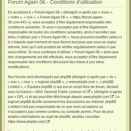
Forum Agam 06 - Conditions d’utilisation
En accédant à « Forum Agam 06 » (désigné ci-après par « nous »,
« notre », « nos », « Forum Agam 06 », « https://forum.agam-
06.com:443 »), vous acceptez d’être légalement responsable des
conditions suivantes. Si vous n’acceptez pas d’être légalement
responsable de toutes les conditions suivantes, alors n’accédez pas
et/ou n’utilisez pas « Forum Agam 06 ». Nous pouvons modifier celles-ci
à n’importe quel moment et nous ferons tout pour que vous en soyez
informé, bien qu’il soit prudent de vérifier régulièrement celles-ci par
vous-même. Si vous continuez d’utiliser « Forum Agam 06 » alors que
des changements ont été effectués, vous acceptez d’être légalement
responsable des conditions découlant des mises à jour et/ou
modifications.
Nos forums sont développés par phpBB (désigné ci-après par « ils »,
« eux », « leur », « logiciel phpBB », « www.phpbb.com », « phpBB
Limited », « Équipes phpBB ») qui est un script libre de forum, déclaré
sous la licence «
GNU General Public License v2
» (désigné ci-après
par « GPL ») et qui peut être téléchargé depuis
www.phpbb.com
. Le
logiciel phpBB facilite seulement les discussions sur Internet. phpBB
Limited n’est pas responsable de ce que nous acceptons ou
n’acceptons pas comme contenu ou conduite permis. Pour de plus
amples informations au sujet de phpBB, veuillez consulter :
https://www.phpbb.com/
.