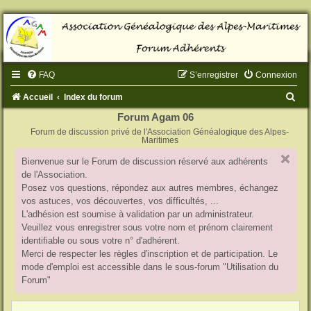
FAQ
S’enregistrer
Connexion
R
Accueil
Index du forum
e
Forum Agam 06
Forum de discussion privé de l'Association Généalogique des Alpes-
c
Maritimes
h
Bienvenue sur le Forum de discussion réservé aux adhérents
e
de l'Association.
r
Posez vos questions, répondez aux autres membres, échangez
vos astuces, vos découvertes, vos difficultés, ...
c
L'adhésion est soumise à validation par un administrateur.
h
Veuillez vous enregistrer sous votre nom et prénom clairement
identifiable ou sous votre n° d'adhérent.
e
Merci de respecter les règles d'inscription et de participation. Le
r
mode d'emploi est accessible dans le sous-forum "Utilisation du
Forum"