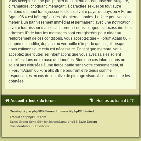
Vous acceptez de ne pas publier de contenu abusif, obscène, vulgaire,
diffamatoire, choquant, menaçant, à caractère sexuel ou tout autre
contenu qui peut transgresser les lois de votre pays, du pays où « Forum
Agam 06 » est hébergé ou les lois internationales. Le faire peut vous
mener à un bannissement immédiat et permanent, avec une notification
à votre fournisseur d’accès à Internet si nous le jugeons nécessaire. Les
adresses IP de tous les messages sont enregistrées pour aider au
renforcement de ces conditions. Vous acceptez que « Forum Agam 06 »
supprime, modifie, déplace ou verrouille n’importe quel sujet lorsque
nous estimons que cela est nécessaire. En tant que membre, vous
acceptez que toutes les informations que vous avez saisies soient
stockées dans notre base de données. Bien que ces informations ne
soient pas diffusées à une tierce partie sans votre consentement, ni
« Forum Agam 06 », ni phpBB ne pourront être tenus comme
responsables en cas de tentative de piratage visant à compromettre les
données.
Accueil
Index du forum
Heures au format
UTC
Développé par
phpBB
® Forum Software © phpBB Limited
Traduit par
phpBB-fr.com
Style: Green-Style-Slim by Joyce&Luna
phpBB-Style-Design
Confidentialité
|
Conditions