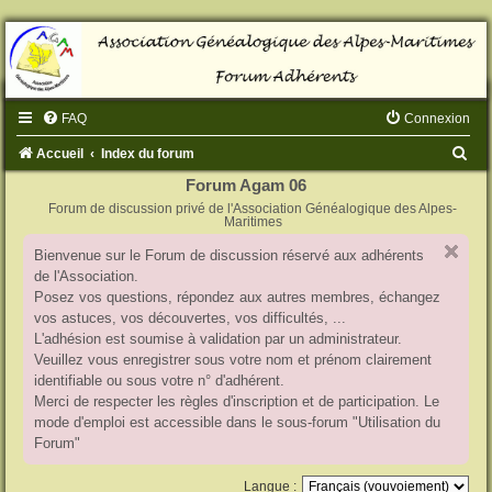
FAQ
Connexion
R
Accueil
Index du forum
e
Forum Agam 06
Forum de discussion privé de l'Association Généalogique des Alpes-
c
Maritimes
h
Bienvenue sur le Forum de discussion réservé aux adhérents
e
de l'Association.
r
Posez vos questions, répondez aux autres membres, échangez
vos astuces, vos découvertes, vos difficultés, ...
c
L'adhésion est soumise à validation par un administrateur.
h
Veuillez vous enregistrer sous votre nom et prénom clairement
identifiable ou sous votre n° d'adhérent.
e
Merci de respecter les règles d'inscription et de participation. Le
r
mode d'emploi est accessible dans le sous-forum "Utilisation du
Forum"
Langue :