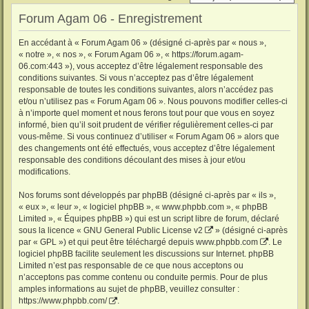
Forum Agam 06 - Enregistrement
En accédant à « Forum Agam 06 » (désigné ci-après par « nous »,
« notre », « nos », « Forum Agam 06 », « https://forum.agam-
06.com:443 »), vous acceptez d’être légalement responsable des
conditions suivantes. Si vous n’acceptez pas d’être légalement
responsable de toutes les conditions suivantes, alors n’accédez pas
et/ou n’utilisez pas « Forum Agam 06 ». Nous pouvons modifier celles-ci
à n’importe quel moment et nous ferons tout pour que vous en soyez
informé, bien qu’il soit prudent de vérifier régulièrement celles-ci par
vous-même. Si vous continuez d’utiliser « Forum Agam 06 » alors que
des changements ont été effectués, vous acceptez d’être légalement
responsable des conditions découlant des mises à jour et/ou
modifications.
Nos forums sont développés par phpBB (désigné ci-après par « ils »,
« eux », « leur », « logiciel phpBB », « www.phpbb.com », « phpBB
Limited », « Équipes phpBB ») qui est un script libre de forum, déclaré
sous la licence «
GNU General Public License v2
» (désigné ci-après
par « GPL ») et qui peut être téléchargé depuis
www.phpbb.com
. Le
logiciel phpBB facilite seulement les discussions sur Internet. phpBB
Limited n’est pas responsable de ce que nous acceptons ou
n’acceptons pas comme contenu ou conduite permis. Pour de plus
amples informations au sujet de phpBB, veuillez consulter :
https://www.phpbb.com/
.