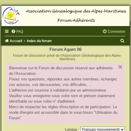
FAQ
Connexion
R
Accueil
Index du forum
e
Forum Agam 06
Forum de discussion privé de l'Association Généalogique des Alpes-
c
Maritimes
h
Bienvenue sur le Forum de discussion réservé aux adhérents
e
de l'Association.
r
Posez vos questions, répondez aux autres membres, échangez
vos astuces, vos découvertes, vos difficultés, ...
c
L'adhésion est soumise à validation par un administrateur.
h
Veuillez vous enregistrer sous votre nom et prénom clairement
identifiable ou sous votre n° d'adhérent.
e
Merci de respecter les règles d'inscription et de participation. Le
r
mode d'emploi est accessible dans le sous-forum "Utilisation du
Forum"
Langue :