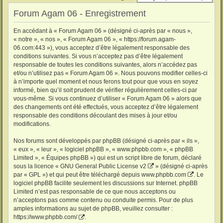
Forum Agam 06 - Enregistrement
En accédant à « Forum Agam 06 » (désigné ci-après par « nous »,
« notre », « nos », « Forum Agam 06 », « https://forum.agam-
06.com:443 »), vous acceptez d’être légalement responsable des
conditions suivantes. Si vous n’acceptez pas d’être légalement
responsable de toutes les conditions suivantes, alors n’accédez pas
et/ou n’utilisez pas « Forum Agam 06 ». Nous pouvons modifier celles-ci
à n’importe quel moment et nous ferons tout pour que vous en soyez
informé, bien qu’il soit prudent de vérifier régulièrement celles-ci par
vous-même. Si vous continuez d’utiliser « Forum Agam 06 » alors que
des changements ont été effectués, vous acceptez d’être légalement
responsable des conditions découlant des mises à jour et/ou
modifications.
Nos forums sont développés par phpBB (désigné ci-après par « ils »,
« eux », « leur », « logiciel phpBB », « www.phpbb.com », « phpBB
Limited », « Équipes phpBB ») qui est un script libre de forum, déclaré
sous la licence «
GNU General Public License v2
» (désigné ci-après
par « GPL ») et qui peut être téléchargé depuis
www.phpbb.com
. Le
logiciel phpBB facilite seulement les discussions sur Internet. phpBB
Limited n’est pas responsable de ce que nous acceptons ou
n’acceptons pas comme contenu ou conduite permis. Pour de plus
amples informations au sujet de phpBB, veuillez consulter :
https://www.phpbb.com/
.