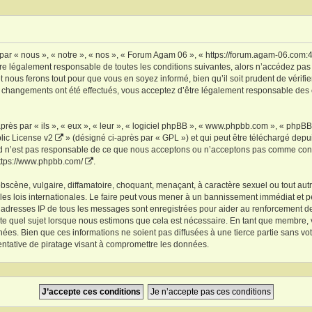
ar « nous », « notre », « nos », « Forum Agam 06 », « https://forum.agam-06.com:
tre légalement responsable de toutes les conditions suivantes, alors n’accédez pas
 nous ferons tout pour que vous en soyez informé, bien qu’il soit prudent de vérifi
 changements ont été effectués, vous acceptez d’être légalement responsable des 
s par « ils », « eux », « leur », « logiciel phpBB », « www.phpbb.com », « phpBB L
ic License v2
» (désigné ci-après par « GPL ») et qui peut être téléchargé depu
ted n’est pas responsable de ce que nous acceptons ou n’acceptons pas comme con
ttps://www.phpbb.com/
.
scène, vulgaire, diffamatoire, choquant, menaçant, à caractère sexuel ou tout autre
s lois internationales. Le faire peut vous mener à un bannissement immédiat et pe
es adresses IP de tous les messages sont enregistrées pour aider au renforcement
rte quel sujet lorsque nous estimons que cela est nécessaire. En tant que membre,
ées. Bien que ces informations ne soient pas diffusées à une tierce partie sans 
ntative de piratage visant à compromettre les données.