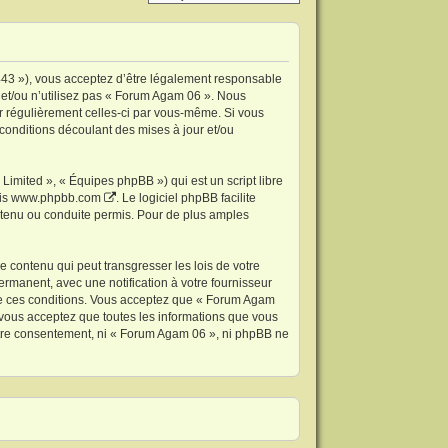
443 »), vous acceptez d’être légalement responsable
 et/ou n’utilisez pas « Forum Agam 06 ». Nous
er régulièrement celles-ci par vous-même. Si vous
conditions découlant des mises à jour et/ou
imited », « Équipes phpBB ») qui est un script libre
is
www.phpbb.com
. Le logiciel phpBB facilite
tenu ou conduite permis. Pour de plus amples
 contenu qui peut transgresser les lois de votre
rmanent, avec une notification à votre fournisseur
 de ces conditions. Vous acceptez que « Forum Agam
 vous acceptez que toutes les informations que vous
votre consentement, ni « Forum Agam 06 », ni phpBB ne