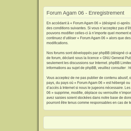
Forum Agam 06 - Enregistrement
En accédant à « Forum Agam 06 » (désigné ci-après p
des conditions suivantes. Si vous n’acceptez pas d’ê
pouvons modifier celles-ci à n’importe quel moment et
continuez d’utiliser « Forum Agam 06 » alors que des
modifications.
Nos forums sont développés par phpBB (désigné ci-aprè
de forum, déclaré sous la licence «
GNU General Publ
seulement les discussions sur Internet. phpBB Limi
informations au sujet de phpBB, veuillez consulter :
h
Vous acceptez de ne pas publier de contenu abusif, ob
pays, du pays où « Forum Agam 06 » est hébergé ou le
d’accès à Internet si nous le jugeons nécessaire. L
06 » supprime, modifie, déplace ou verrouille n’impo
avez saisies soient stockées dans notre base de donn
pourront être tenus comme responsables en cas de te