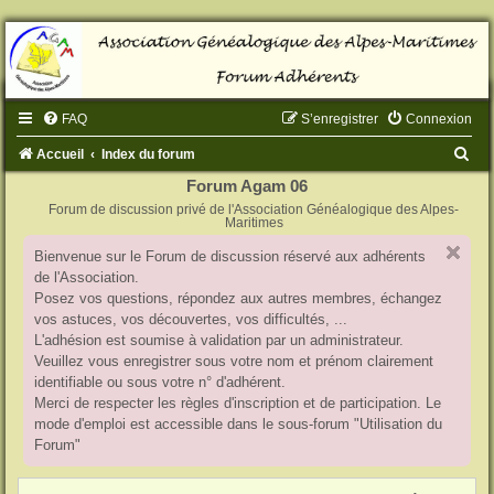
FAQ
S’enregistrer
Connexion
R
Accueil
Index du forum
e
Forum Agam 06
Forum de discussion privé de l'Association Généalogique des Alpes-
c
Maritimes
h
Bienvenue sur le Forum de discussion réservé aux adhérents
e
de l'Association.
r
Posez vos questions, répondez aux autres membres, échangez
vos astuces, vos découvertes, vos difficultés, ...
c
L'adhésion est soumise à validation par un administrateur.
h
Veuillez vous enregistrer sous votre nom et prénom clairement
identifiable ou sous votre n° d'adhérent.
e
Merci de respecter les règles d'inscription et de participation. Le
r
mode d'emploi est accessible dans le sous-forum "Utilisation du
Forum"