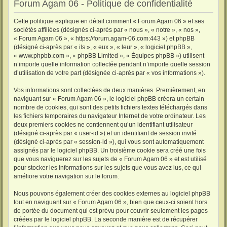
Forum Agam 06 - Politique de confidentialité
Cette politique explique en détail comment « Forum Agam 06 » et ses
sociétés affiliées (désignés ci-après par « nous », « notre », « nos »,
« Forum Agam 06 », « https://forum.agam-06.com:443 ») et phpBB
(désigné ci-après par « ils », « eux », « leur », « logiciel phpBB »,
« www.phpbb.com », « phpBB Limited », « Équipes phpBB ») utilisent
n’importe quelle information collectée pendant n’importe quelle session
d’utilisation de votre part (désignée ci-après par « vos informations »).
Vos informations sont collectées de deux manières. Premièrement, en
naviguant sur « Forum Agam 06 », le logiciel phpBB créera un certain
nombre de cookies, qui sont des petits fichiers textes téléchargés dans
les fichiers temporaires du navigateur Internet de votre ordinateur. Les
deux premiers cookies ne contiennent qu’un identifiant utilisateur
(désigné ci-après par « user-id ») et un identifiant de session invité
(désigné ci-après par « session-id »), qui vous sont automatiquement
assignés par le logiciel phpBB. Un troisième cookie sera créé une fois
que vous naviguerez sur les sujets de « Forum Agam 06 » et est utilisé
pour stocker les informations sur les sujets que vous avez lus, ce qui
améliore votre navigation sur le forum.
Nous pouvons également créer des cookies externes au logiciel phpBB
tout en naviguant sur « Forum Agam 06 », bien que ceux-ci soient hors
de portée du document qui est prévu pour couvrir seulement les pages
créées par le logiciel phpBB. La seconde manière est de récupérer