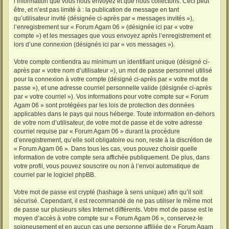
l’information que vous nous envoyez et que nous collectons. Ceci peut
être, et n’est pas limité à : la publication de message en tant
qu’utilisateur invité (désignée ci-après par « messages invités »),
l’enregistrement sur « Forum Agam 06 » (désignée ici par « votre
compte ») et les messages que vous envoyez après l’enregistrement et
lors d’une connexion (désignés ici par « vos messages »).
Votre compte contiendra au minimum un identifiant unique (désigné ci-
après par « votre nom d’utilisateur »), un mot de passe personnel utilisé
pour la connexion à votre compte (désigné ci-après par « votre mot de
passe »), et une adresse courriel personnelle valide (désignée ci-après
par « votre courriel »). Vos informations pour votre compte sur « Forum
Agam 06 » sont protégées par les lois de protection des données
applicables dans le pays qui nous héberge. Toute information en-dehors
de votre nom d’utilisateur, de votre mot de passe et de votre adresse
courriel requise par « Forum Agam 06 » durant la procédure
d’enregistrement, qu’elle soit obligatoire ou non, reste à la discrétion de
« Forum Agam 06 ». Dans tous les cas, vous pouvez choisir quelle
information de votre compte sera affichée publiquement. De plus, dans
votre profil, vous pouvez souscrire ou non à l’envoi automatique de
courriel par le logiciel phpBB.
Votre mot de passe est crypté (hashage à sens unique) afin qu’il soit
sécurisé. Cependant, il est recommandé de ne pas utiliser le même mot
de passe sur plusieurs sites Internet différents. Votre mot de passe est le
moyen d’accès à votre compte sur « Forum Agam 06 », conservez-le
soigneusement et en aucun cas une personne affiliée de « Forum Agam