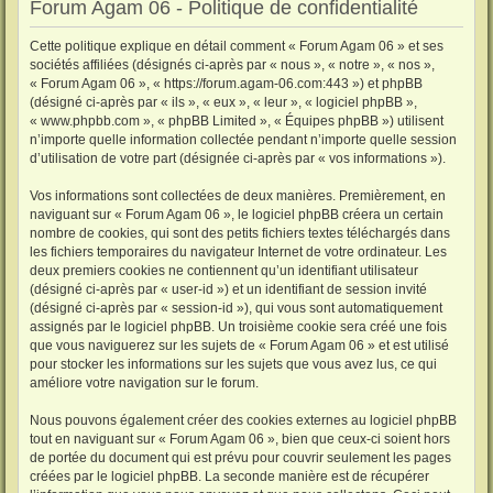
Forum Agam 06 - Politique de confidentialité
Cette politique explique en détail comment « Forum Agam 06 » et ses
sociétés affiliées (désignés ci-après par « nous », « notre », « nos »,
« Forum Agam 06 », « https://forum.agam-06.com:443 ») et phpBB
(désigné ci-après par « ils », « eux », « leur », « logiciel phpBB »,
« www.phpbb.com », « phpBB Limited », « Équipes phpBB ») utilisent
n’importe quelle information collectée pendant n’importe quelle session
d’utilisation de votre part (désignée ci-après par « vos informations »).
Vos informations sont collectées de deux manières. Premièrement, en
naviguant sur « Forum Agam 06 », le logiciel phpBB créera un certain
nombre de cookies, qui sont des petits fichiers textes téléchargés dans
les fichiers temporaires du navigateur Internet de votre ordinateur. Les
deux premiers cookies ne contiennent qu’un identifiant utilisateur
(désigné ci-après par « user-id ») et un identifiant de session invité
(désigné ci-après par « session-id »), qui vous sont automatiquement
assignés par le logiciel phpBB. Un troisième cookie sera créé une fois
que vous naviguerez sur les sujets de « Forum Agam 06 » et est utilisé
pour stocker les informations sur les sujets que vous avez lus, ce qui
améliore votre navigation sur le forum.
Nous pouvons également créer des cookies externes au logiciel phpBB
tout en naviguant sur « Forum Agam 06 », bien que ceux-ci soient hors
de portée du document qui est prévu pour couvrir seulement les pages
créées par le logiciel phpBB. La seconde manière est de récupérer