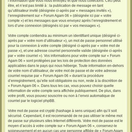
l’information que vous nous envoyez et que nous collectons. Ceci peut
être, et n’est pas limité à : la publication de message en tant
qu’utilisateur invité (désignée ci-après par « messages invités »),
l’enregistrement sur « Forum Agam 06 » (désignée ici par « votre
compte ») et les messages que vous envoyez après l’enregistrement et
lors d’une connexion (désignés ici par « vos messages »).
Votre compte contiendra au minimum un identifiant unique (désigné ci-
après par « votre nom d’utilisateur »), un mot de passe personnel utilisé
pour la connexion à votre compte (désigné ci-après par « votre mot de
passe »), et une adresse courriel personnelle valide (désignée ci-après
par « votre courriel »). Vos informations pour votre compte sur « Forum
Agam 06 » sont protégées par les lois de protection des données
applicables dans le pays qui nous héberge. Toute information en-dehors
de votre nom d’utilisateur, de votre mot de passe et de votre adresse
courriel requise par « Forum Agam 06 » durant la procédure
d’enregistrement, qu’elle soit obligatoire ou non, reste à la discrétion de
« Forum Agam 06 ». Dans tous les cas, vous pouvez choisir quelle
information de votre compte sera affichée publiquement. De plus, dans
votre profil, vous pouvez souscrire ou non à l’envoi automatique de
courriel par le logiciel phpBB.
Votre mot de passe est crypté (hashage à sens unique) afin qu’il soit
sécurisé. Cependant, il est recommandé de ne pas utiliser le même mot
de passe sur plusieurs sites Internet différents. Votre mot de passe est le
moyen d’accès à votre compte sur « Forum Agam 06 », conservez-le
soigneusement et en aucun cas une personne affiliée de « Forum Agam