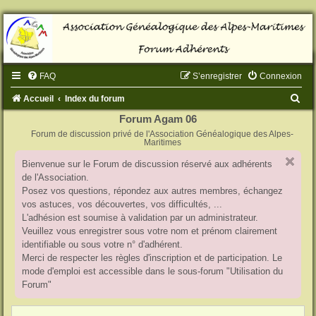
FAQ
S’enregistrer
Connexion
R
Accueil
Index du forum
e
Forum Agam 06
Forum de discussion privé de l'Association Généalogique des Alpes-
c
Maritimes
h
Bienvenue sur le Forum de discussion réservé aux adhérents
e
de l'Association.
r
Posez vos questions, répondez aux autres membres, échangez
vos astuces, vos découvertes, vos difficultés, ...
c
L'adhésion est soumise à validation par un administrateur.
h
Veuillez vous enregistrer sous votre nom et prénom clairement
identifiable ou sous votre n° d'adhérent.
e
Merci de respecter les règles d'inscription et de participation. Le
r
mode d'emploi est accessible dans le sous-forum "Utilisation du
Forum"