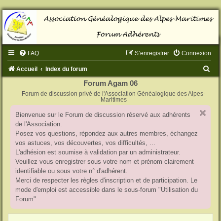
FAQ
S’enregistrer
Connexion
R
Accueil
Index du forum
e
Forum Agam 06
Forum de discussion privé de l'Association Généalogique des Alpes-
c
Maritimes
h
Bienvenue sur le Forum de discussion réservé aux adhérents
e
de l'Association.
r
Posez vos questions, répondez aux autres membres, échangez
vos astuces, vos découvertes, vos difficultés, ...
c
L'adhésion est soumise à validation par un administrateur.
h
Veuillez vous enregistrer sous votre nom et prénom clairement
identifiable ou sous votre n° d'adhérent.
e
Merci de respecter les règles d'inscription et de participation. Le
r
mode d'emploi est accessible dans le sous-forum "Utilisation du
Forum"