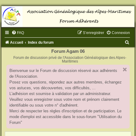
FAQ
S’enregistrer
Connexion
R
Accueil
Index du forum
e
Forum Agam 06
Forum de discussion privé de l'Association Généalogique des Alpes-
c
Maritimes
h
Bienvenue sur le Forum de discussion réservé aux adhérents
e
de l'Association.
r
Posez vos questions, répondez aux autres membres, échangez
vos astuces, vos découvertes, vos difficultés, ...
c
L'adhésion est soumise à validation par un administrateur.
h
Veuillez vous enregistrer sous votre nom et prénom clairement
identifiable ou sous votre n° d'adhérent.
e
Merci de respecter les règles d'inscription et de participation. Le
r
mode d'emploi est accessible dans le sous-forum "Utilisation du
Forum"