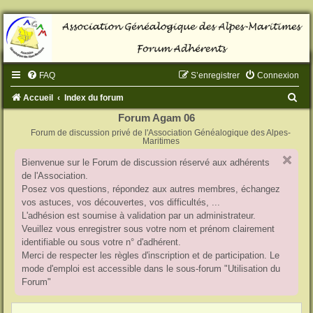
FAQ
S’enregistrer
Connexion
R
Accueil
Index du forum
e
Forum Agam 06
Forum de discussion privé de l'Association Généalogique des Alpes-
c
Maritimes
h
Bienvenue sur le Forum de discussion réservé aux adhérents
e
de l'Association.
r
Posez vos questions, répondez aux autres membres, échangez
vos astuces, vos découvertes, vos difficultés, ...
c
L'adhésion est soumise à validation par un administrateur.
h
Veuillez vous enregistrer sous votre nom et prénom clairement
identifiable ou sous votre n° d'adhérent.
e
Merci de respecter les règles d'inscription et de participation. Le
r
mode d'emploi est accessible dans le sous-forum "Utilisation du
Forum"