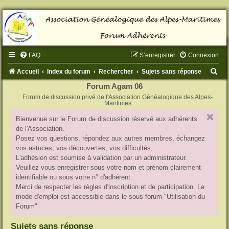
FAQ
S’enregistrer
Connexion
R
Accueil
Index du forum
Rechercher
Sujets sans réponse
e
Forum Agam 06
Forum de discussion privé de l'Association Généalogique des Alpes-
c
Maritimes
h
Bienvenue sur le Forum de discussion réservé aux adhérents
e
de l'Association.
r
Posez vos questions, répondez aux autres membres, échangez
vos astuces, vos découvertes, vos difficultés, ...
c
L'adhésion est soumise à validation par un administrateur.
h
Veuillez vous enregistrer sous votre nom et prénom clairement
identifiable ou sous votre n° d'adhérent.
e
Merci de respecter les règles d'inscription et de participation. Le
r
mode d'emploi est accessible dans le sous-forum "Utilisation du
Forum"
Sujets sans réponse