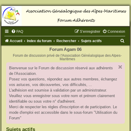
FAQ
S’enregistrer
Connexion
R
Accueil
Index du forum
Rechercher
Sujets actifs
e
Forum Agam 06
Forum de discussion privé de l'Association Généalogique des Alpes-
c
Maritimes
h
Bienvenue sur le Forum de discussion réservé aux adhérents
e
de l'Association.
r
Posez vos questions, répondez aux autres membres, échangez
vos astuces, vos découvertes, vos difficultés, ...
c
L'adhésion est soumise à validation par un administrateur.
h
Veuillez vous enregistrer sous votre nom et prénom clairement
identifiable ou sous votre n° d'adhérent.
e
Merci de respecter les règles d'inscription et de participation. Le
r
mode d'emploi est accessible dans le sous-forum "Utilisation du
Forum"
Sujets actifs