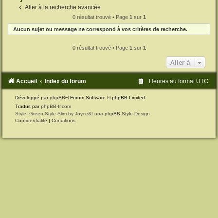
Aller à la recherche avancée
0 résultat trouvé • Page
1
sur
1
Aucun sujet ou message ne correspond à vos critères de recherche.
0 résultat trouvé • Page
1
sur
1
Aller à
Accueil
Index du forum
Heures au format
UTC
Développé par
phpBB
® Forum Software © phpBB Limited
Traduit par
phpBB-fr.com
Style: Green-Style-Slim by Joyce&Luna
phpBB-Style-Design
Confidentialité
|
Conditions