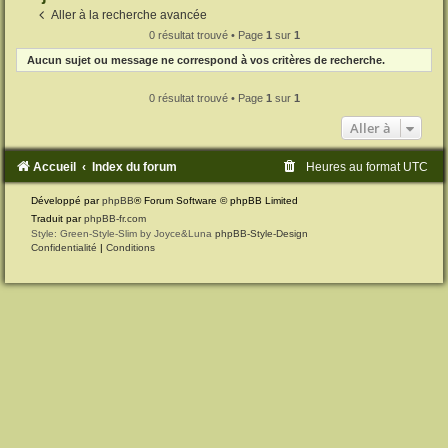
Aller à la recherche avancée
0 résultat trouvé • Page
1
sur
1
Aucun sujet ou message ne correspond à vos critères de recherche.
0 résultat trouvé • Page
1
sur
1
Aller à
Accueil
Index du forum
Heures au format
UTC
Développé par
phpBB
® Forum Software © phpBB Limited
Traduit par
phpBB-fr.com
Style: Green-Style-Slim by Joyce&Luna
phpBB-Style-Design
Confidentialité
|
Conditions