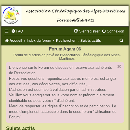
FAQ
S’enregistrer
Connexion
R
Accueil
Index du forum
Rechercher
Sujets actifs
e
Forum Agam 06
Forum de discussion privé de l'Association Généalogique des Alpes-
c
Maritimes
h
Bienvenue sur le Forum de discussion réservé aux adhérents
e
de l'Association.
r
Posez vos questions, répondez aux autres membres, échangez
vos astuces, vos découvertes, vos difficultés, ...
c
L'adhésion est soumise à validation par un administrateur.
h
Veuillez vous enregistrer sous votre nom et prénom clairement
identifiable ou sous votre n° d'adhérent.
e
Merci de respecter les règles d'inscription et de participation. Le
r
mode d'emploi est accessible dans le sous-forum "Utilisation du
Forum"
Sujets actifs