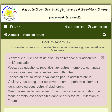
FAQ
S’enregistrer
Connexion
R
Accueil
Index du forum
e
Forum Agam 06
Forum de discussion privé de l'Association Généalogique des Alpes-
c
Maritimes
h
Bienvenue sur le Forum de discussion réservé aux adhérents
e
de l'Association.
r
Posez vos questions, répondez aux autres membres, échangez
vos astuces, vos découvertes, vos difficultés, ...
c
L'adhésion est soumise à validation par un administrateur.
h
Veuillez vous enregistrer sous votre nom et prénom clairement
identifiable ou sous votre n° d'adhérent.
e
Merci de respecter les règles d'inscription et de participation. Le
r
mode d'emploi est accessible dans le sous-forum "Utilisation du
Forum"