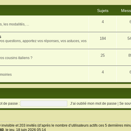
Sujets
Mess
4
, les modalités, ...
s
184
5
vos questions, apportez vos réponses, vos astuces, vos
25
8
os cousins italiens ?
4
rmoiries
t de passe :
J’ai oublié mon mot de passe
|
Se sou
 0 invisible et 203 invités (d’après le nombre d’utilisateurs actifs ces 5 dernières min
40
, le jeu. 18 juin 2026 05:14