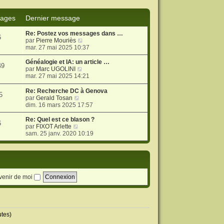
ages
Dernier message
Re: Postez vos messages dans …
6
V
par
Pierre Mouriès
o
mar. 27 mai 2025 10:37
i
r
Généalogie et IA: un article …
49
l
V
par
Marc UGOLINI
e
o
mar. 27 mai 2025 14:21
d
i
e
r
Re: Recherche DC à Genova
5
r
l
V
par
Gerald Tosan
n
e
o
dim. 16 mars 2025 17:57
i
d
i
e
e
r
Re: Quel est ce blason ?
6
r
r
l
V
par
FIXOT Arlette
m
n
e
o
sam. 25 janv. 2020 10:19
e
i
d
i
s
e
e
r
s
r
r
l
a
m
n
e
g
e
i
d
e
s
e
e
venir de moi
s
r
r
a
m
n
g
e
i
e
s
e
s
r
utes)
a
m
g