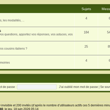
Sujets
Mess
4
, les modalités, ...
s
184
5
vos questions, apportez vos réponses, vos astuces, vos
25
8
os cousins italiens ?
4
rmoiries
t de passe :
J’ai oublié mon mot de passe
|
Se sou
 0 invisible et 200 invités (d’après le nombre d’utilisateurs actifs ces 5 dernières min
40
, le jeu. 18 juin 2026 05:14