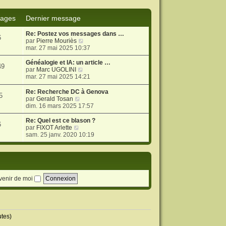
ages
Dernier message
Re: Postez vos messages dans …
6
V
par
Pierre Mouriès
o
mar. 27 mai 2025 10:37
i
r
Généalogie et IA: un article …
49
l
V
par
Marc UGOLINI
e
o
mar. 27 mai 2025 14:21
d
i
e
r
Re: Recherche DC à Genova
5
r
l
V
par
Gerald Tosan
n
e
o
dim. 16 mars 2025 17:57
i
d
i
e
e
r
Re: Quel est ce blason ?
6
r
r
l
V
par
FIXOT Arlette
m
n
e
o
sam. 25 janv. 2020 10:19
e
i
d
i
s
e
e
r
s
r
r
l
a
m
n
e
g
e
i
d
e
s
e
e
venir de moi
s
r
r
a
m
n
g
e
i
e
s
e
s
r
utes)
a
m
g