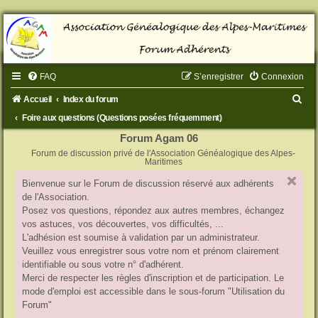
FAQ
S’enregistrer
Connexion
R
Accueil
Index du forum
e
Foire aux questions (Questions posées fréquemment)
c
Forum Agam 06
Forum de discussion privé de l'Association Généalogique des Alpes-
h
Maritimes
e
Bienvenue sur le Forum de discussion réservé aux adhérents
r
de l'Association.
c
Posez vos questions, répondez aux autres membres, échangez
vos astuces, vos découvertes, vos difficultés, ...
h
L'adhésion est soumise à validation par un administrateur.
e
Veuillez vous enregistrer sous votre nom et prénom clairement
identifiable ou sous votre n° d'adhérent.
r
Merci de respecter les règles d'inscription et de participation. Le
mode d'emploi est accessible dans le sous-forum "Utilisation du
Forum"