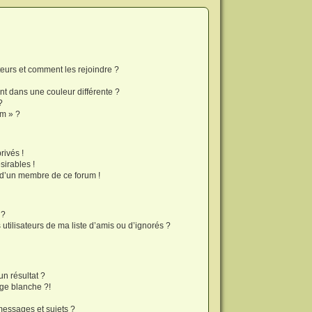
ateurs et comment les rejoindre ?
t dans une couleur différente ?
?
um » ?
ivés !
sirables !
f d’un membre de ce forum !
 ?
tilisateurs de ma liste d’amis ou d’ignorés ?
?
n résultat ?
ge blanche ?!
essages et sujets ?