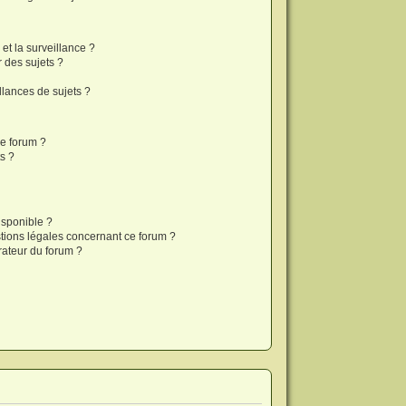
 et la surveillance ?
 des sujets ?
lances de sujets ?
ce forum ?
s ?
isponible ?
stions légales concernant ce forum ?
rateur du forum ?