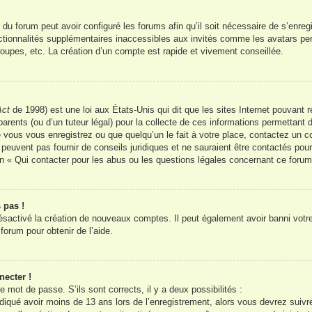
 du forum peut avoir configuré les forums afin qu’il soit nécessaire de s’enreg
ctionnalités supplémentaires inaccessibles aux invités comme les avatars per
oupes, etc. La création d’un compte est rapide et vivement conseillée.
Act
de 1998) est une loi aux États-Unis qui dit que les sites Internet pouvant 
arents (ou d’un tuteur légal) pour la collecte de ces informations permettant 
 vous vous enregistrez ou que quelqu’un le fait à votre place, contactez un co
peuvent pas fournir de conseils juridiques et ne sauraient être contactés pou
n « Qui contacter pour les abus ou les questions légales concernant ce forum
 pas !
désactivé la création de nouveaux comptes. Il peut également avoir banni votre 
forum pour obtenir de l’aide.
necter !
re mot de passe. S’ils sont corrects, il y a deux possibilités :
iqué avoir moins de 13 ans lors de l’enregistrement, alors vous devrez suivre 