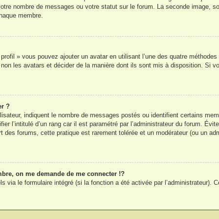
 votre nombre de messages ou votre statut sur le forum. La seconde image, s
 chaque membre.
 profil » vous pouvez ajouter un avatar en utilisant l’une des quatre méthodes 
 non les avatars et décider de la manière dont ils sont mis à disposition. Si v
er ?
lisateur, indiquent le nombre de messages postés ou identifient certains mem
r l’intitulé d’un rang car il est paramétré par l’administrateur du forum. Év
rt des forums, cette pratique est rarement tolérée et un modérateur (ou un adm
bre, on me demande de me connecter !?
ia le formulaire intégré (si la fonction a été activée par l’administrateur). Ce