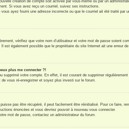
uvelle création de compte soit activée par vous-même ou par un administrat
ment. Si vous avez reçu un courriel, suivez ses instructions.
 vous ayez fourni une adresse incorrecte ou que le courriel ait été traité par u
èrement, vérifiez que votre nom d’utilisateur et votre mot de passe soient corr
Il est également possible que le propriétaire du site Internet ait une erreur de 
 peux plus me connecter ?!
 ou supprimé votre compte. En effet, il est courant de supprimer régulièrement
 de vous ré-enregistrer et soyez plus investi sur le forum.
isse pas être récupéré, il peut facilement être réinitialisé. Pour ce faire, r
tructions énoncées et vous devriez pouvoir à nouveau vous connecter.
 votre mot de passe, contactez un administrateur du forum.