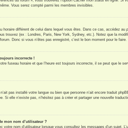
éférences du forum », vous trouverez l’option
Cacher mon statut en ligne
. Si v
s-même. Vous serez compté parmi les membres invisibles.
seau horaire différent de celui dans lequel vous êtes. Dans ce cas, accédez au
p
vous trouvez (ex : Londres, Paris, New York, Sydney, etc.). Notez que la modi
orum. Donc si vous n’êtes pas enregistré, c’est le bon moment pour le faire.
oujours incorrecte !
tre fuseau horaire et que l’heure est toujours incorrecte, il se peut que le se
ur n’ait pas installé votre langue ou bien que personne n’ait encore traduit 
ée. Si elle n’existe pas, n’hésitez pas à créer et partager une nouvelle traduct
de mon nom d’utilisateur ?
c votre nom d’utilisateur lorsque vous consultez les messages d’un sujet. L’u