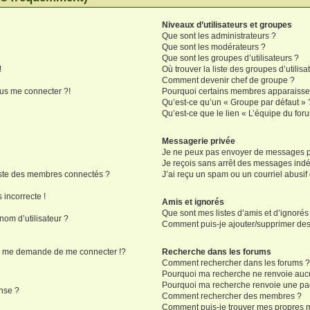
Niveaux d’utilisateurs et groupes
Que sont les administrateurs ?
Que sont les modérateurs ?
Que sont les groupes d’utilisateurs ?
!
Où trouver la liste des groupes d’utilis
Comment devenir chef de groupe ?
lus me connecter ?!
Pourquoi certains membres apparaissen
Qu’est-ce qu’un « Groupe par défaut » 
Qu’est-ce que le lien « L’équipe du for
Messagerie privée
Je ne peux pas envoyer de messages pr
Je reçois sans arrêt des messages indé
ste des membres connectés ?
J’ai reçu un spam ou un courriel abusi
 incorrecte !
Amis et ignorés
Que sont mes listes d’amis et d’ignorés
om d’utilisateur ?
Comment puis-je ajouter/supprimer des u
 me demande de me connecter !?
Recherche dans les forums
Comment rechercher dans les forums 
Pourquoi ma recherche ne renvoie aucu
Pourquoi ma recherche renvoie une pa
nse ?
Comment rechercher des membres ?
Comment puis-je trouver mes propres m