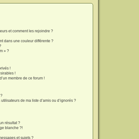
ateurs et comment les rejoindre ?
t dans une couleur différente ?
?
um » ?
ivés !
sirables !
f d’un membre de ce forum !
 ?
tilisateurs de ma liste d’amis ou d’ignorés ?
?
n résultat ?
ge blanche ?!
essages et sujets ?