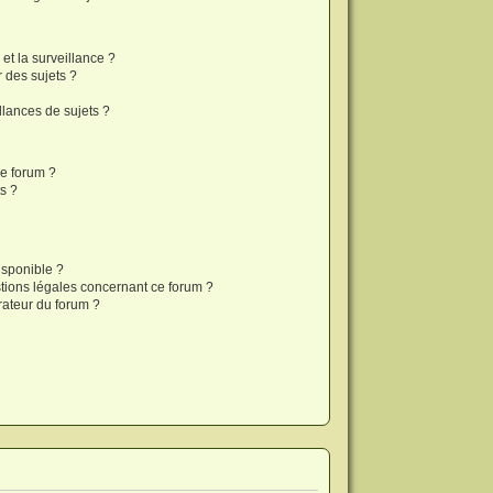
 et la surveillance ?
 des sujets ?
lances de sujets ?
ce forum ?
s ?
isponible ?
stions légales concernant ce forum ?
rateur du forum ?