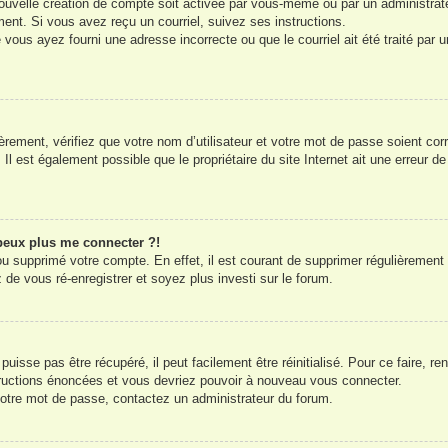
uvelle création de compte soit activée par vous-même ou par un administrat
ment. Si vous avez reçu un courriel, suivez ses instructions.
 vous ayez fourni une adresse incorrecte ou que le courriel ait été traité par u
èrement, vérifiez que votre nom d’utilisateur et votre mot de passe soient corr
Il est également possible que le propriétaire du site Internet ait une erreur de 
 peux plus me connecter ?!
 ou supprimé votre compte. En effet, il est courant de supprimer régulièrement
 de vous ré-enregistrer et soyez plus investi sur le forum.
isse pas être récupéré, il peut facilement être réinitialisé. Pour ce faire, r
tructions énoncées et vous devriez pouvoir à nouveau vous connecter.
 votre mot de passe, contactez un administrateur du forum.