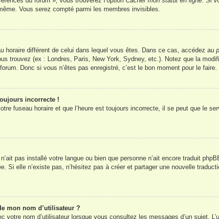
éférences du forum », vous trouverez l’option
Cacher mon statut en ligne
. Si v
s-même. Vous serez compté parmi les membres invisibles.
seau horaire différent de celui dans lequel vous êtes. Dans ce cas, accédez au
p
vous trouvez (ex : Londres, Paris, New York, Sydney, etc.). Notez que la modi
orum. Donc si vous n’êtes pas enregistré, c’est le bon moment pour le faire.
oujours incorrecte !
tre fuseau horaire et que l’heure est toujours incorrecte, il se peut que le se
ur n’ait pas installé votre langue ou bien que personne n’ait encore traduit 
ée. Si elle n’existe pas, n’hésitez pas à créer et partager une nouvelle traduct
de mon nom d’utilisateur ?
c votre nom d’utilisateur lorsque vous consultez les messages d’un sujet. L’u