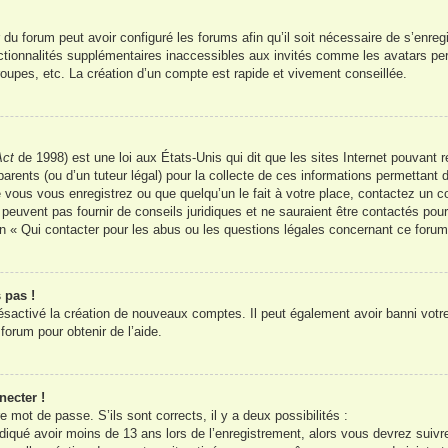
 du forum peut avoir configuré les forums afin qu’il soit nécessaire de s’enreg
ctionnalités supplémentaires inaccessibles aux invités comme les avatars per
oupes, etc. La création d’un compte est rapide et vivement conseillée.
Act
de 1998) est une loi aux États-Unis qui dit que les sites Internet pouvant 
arents (ou d’un tuteur légal) pour la collecte de ces informations permettant 
 vous vous enregistrez ou que quelqu’un le fait à votre place, contactez un co
peuvent pas fournir de conseils juridiques et ne sauraient être contactés pou
n « Qui contacter pour les abus ou les questions légales concernant ce forum
 pas !
désactivé la création de nouveaux comptes. Il peut également avoir banni votre 
forum pour obtenir de l’aide.
necter !
re mot de passe. S’ils sont corrects, il y a deux possibilités :
iqué avoir moins de 13 ans lors de l’enregistrement, alors vous devrez suivre 