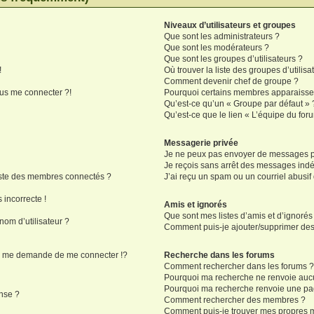
Niveaux d’utilisateurs et groupes
Que sont les administrateurs ?
Que sont les modérateurs ?
Que sont les groupes d’utilisateurs ?
!
Où trouver la liste des groupes d’utilis
Comment devenir chef de groupe ?
lus me connecter ?!
Pourquoi certains membres apparaissen
Qu’est-ce qu’un « Groupe par défaut » 
Qu’est-ce que le lien « L’équipe du for
Messagerie privée
Je ne peux pas envoyer de messages pr
Je reçois sans arrêt des messages indé
ste des membres connectés ?
J’ai reçu un spam ou un courriel abusi
 incorrecte !
Amis et ignorés
Que sont mes listes d’amis et d’ignorés
om d’utilisateur ?
Comment puis-je ajouter/supprimer des u
 me demande de me connecter !?
Recherche dans les forums
Comment rechercher dans les forums 
Pourquoi ma recherche ne renvoie aucu
Pourquoi ma recherche renvoie une pa
nse ?
Comment rechercher des membres ?
Comment puis-je trouver mes propres m