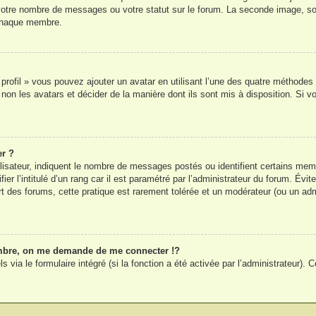
 votre nombre de messages ou votre statut sur le forum. La seconde image, s
 chaque membre.
 profil » vous pouvez ajouter un avatar en utilisant l’une des quatre méthodes 
 non les avatars et décider de la manière dont ils sont mis à disposition. Si v
er ?
lisateur, indiquent le nombre de messages postés ou identifient certains mem
r l’intitulé d’un rang car il est paramétré par l’administrateur du forum. Év
rt des forums, cette pratique est rarement tolérée et un modérateur (ou un adm
bre, on me demande de me connecter !?
ia le formulaire intégré (si la fonction a été activée par l’administrateur). Ce